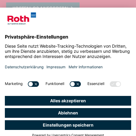
KOSTENLOS ANFORDERN
© 2024
Impressum
Roth Bau GmbH
Datenschutz
Sondernheimer Straße 6 b
FAQ
76726 Germersheim
Cookie-
Einstellungen
Telefon: +49 7274 1007
E-Mail: info@roth-
baumeisterhaus.de
Roth Bau auf faceb
Roth Bau auf Ins
Roth Bau auf L
Roth Bau au