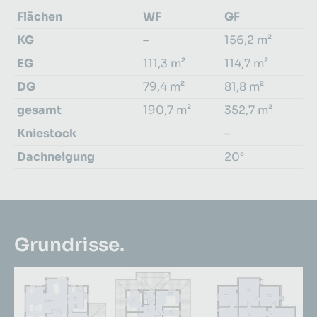
Flächen
WF
GF
KG
–
156,2 m²
EG
111,3 m²
114,7 m²
DG
79,4 m²
81,8 m²
gesamt
190,7 m²
352,7 m²
Kniestock
–
Dachneigung
20°
Grundrisse.
Größere Version anzeigen für:
Größere Version anzeigen für:
Größere Version an