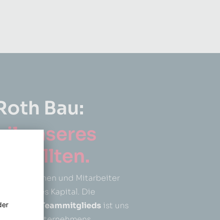
 Roth Bau:
il unseres
n sollten.
tarbeiterinnen und Mitarbeiter
 wertvollstes Kapital. Die
zung
jedes Teammitglieds
ist uns
il unseres Unternehmens