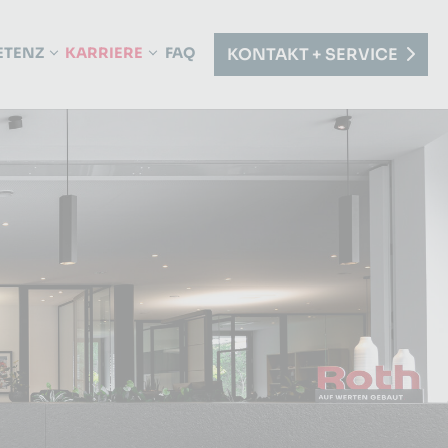
(CURRENT)
ETENZ
KARRIERE
FAQ
KONTAKT + SERVICE
N"
U FOR "UNTERNEHMEN"
SUBMENU FOR "KOMPETENZ"
SUBMENU FOR "KARRIERE"