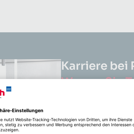
Karriere bei
Warum Sie Te
Teams werde
Bei Roth Bau stehen unsere Mi
im Mittelpunkt – sie sind unser
Anerkennung und Wertschät
ein zentrales Anliegen. Als Te